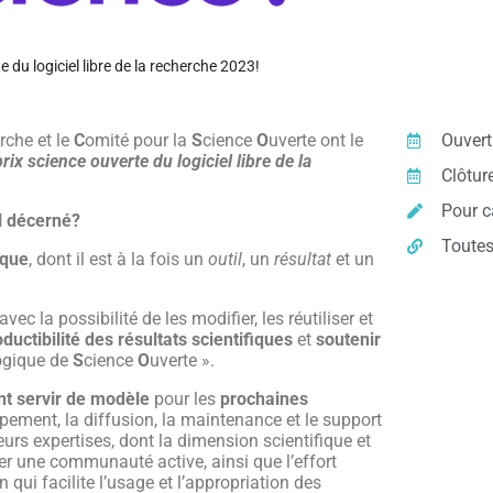
 du logiciel libre de la recherche 2023!
rche et le
C
omité pour la
S
cience
O
uverte ont le
Ouvert
rix science ouverte du logiciel libre de la
Clôtur
Pour c
il décerné?
Toutes
ique
, dont il est à la fois un
outil
, un
résultat
et un
 avec la possibilité de les modifier, les réutiliser et
oductibilité
des résultats scientifiques
et
soutenir
logique de
S
cience
O
uverte ».
ent servir de modèle
pour les
prochaines
ppement, la diffusion, la maintenance et le support
ieurs expertises, dont la dimension scientifique et
mer une communauté active, ainsi que l’effort
qui facilite l’usage et l’appropriation des