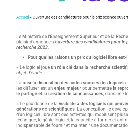
Accueil
»
Ouverture des candidatures pour le prix science ouverte
Le
M
inistère de l’
E
nseignement
S
upérieur et de la
R
eche
plaisir d’annoncer
l’ouverture des candidatures pour le p
recherche 2023
.
Pour quelles raisons un prix du logiciel libre est-
« Le logiciel joue
un rôle clé dans la recherche scientif
objet d’étude
.
La
mise à disposition des codes sources des logiciels
,
les diffuser, est un
enjeu majeur
pour permettre
la repr
le partage et la création de connaissances
, dans une 
« Le prix donne de la
visibilité à des logiciels qui peuv
générations de scientifiques
. La conception, le dévelo
d’un logiciel libre sont des activités qui mobilisent plus
technique, le génie logiciel, la capacité à former et ani
indispensable de fournir et maintenir une documentation 