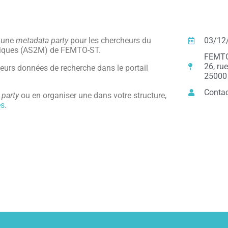
e une
metadata party
pour les chercheurs du
03/12
niques (AS2M) de FEMTO-ST.
FEMT
26, ru
 leurs données de recherche dans le portail
25000
Conta
 party
ou en organiser une dans votre structure,
es
.