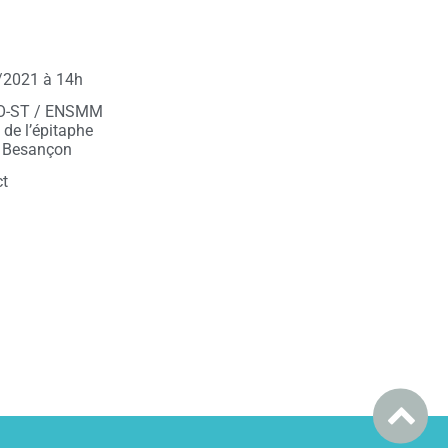
/2021 à 14h
O-ST / ENSMM
e de l’épitaphe
 Besançon
ct