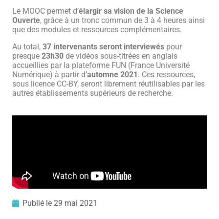
Le MOOC permet d’
élargir sa vision de la Science
Ouverte
, grâce à un tronc commun de 3 à 4 heures ainsi
que des modules et ressources complémentaires.
Au total,
37 intervenants seront interviewés
pour
presque
23h30
de vidéos sous-titrées en anglais
accueillies par la plateforme FUN (France Université
Numérique) à partir d’
automne 2021
. Ces ressources,
sous licence CC-BY, seront librement réutilisables par les
autres établissements supérieurs de recherche.
Publié le
29 mai 2021